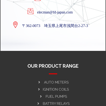
elecman@fd-japan.com
〒362-0073 埼玉県上尾市浅間台2-27-3
OUR PRODUCT RANGE
AUTO METERS
IGNITION COILS
FUEL PUMPS
BATTRY RELAYS