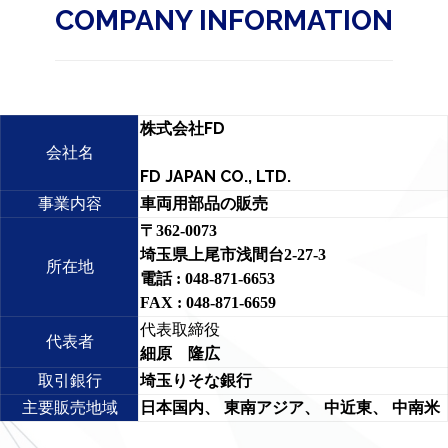
COMPANY INFORMATION
株式会社FD
会社名
FD JAPAN CO., LTD.
事業内容
車両用部品の販売
〒362-0073
埼玉県上尾市浅間台2-27-3
所在地
電話 : 048-871-6653
FAX : 048-871-6659
代表取締役
代表者
細原 隆広
取引銀行
埼玉りそな銀行
主要販売地域
日本国内、 東南アジア、 中近東、 中南米